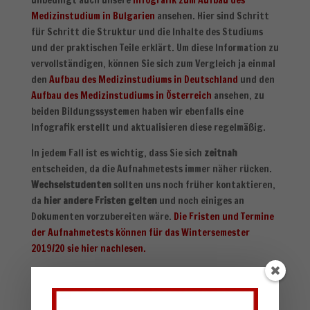
unbedingt auch unsere
Infografik zum Aufbau des
Medizinstudium in Bulgarien
ansehen. Hier sind Schritt
für Schritt die Struktur und die Inhalte des Studiums
und der praktischen Teile erklärt. Um diese Information zu
vervollständigen, können Sie sich zum Vergleich ja einmal
den
Aufbau des Medizinstudiums in Deutschland
und den
Aufbau des Medizinstudiums in Österreich
ansehen, zu
beiden Bildungssystemen haben wir ebenfalls eine
Infografik erstellt und aktualisieren diese regelmäßig.
In jedem Fall ist es wichtig, dass Sie sich
zeitnah
entscheiden, da die Aufnahmetests immer näher rücken.
Wechselstudenten
sollten uns noch früher kontaktieren,
da
hier andere Fristen gelten
und noch einiges an
Dokumenten vorzubereiten wäre.
Die Fristen und Termine
der Aufnahmetests können für das Wintersemester
2019/20 sie hier nachlesen.
Bitte bedenken Sie, dass für die Vorbereitung und
Überarbeitung/Übersetzung/Legalisierung der
Dokumente noch einiges an Zeit zu investieren ist. Also