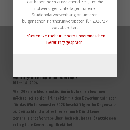
Wir haben noch ausreichend Zeit, um die
nur eine ortsansässige Agentur vorweisen kann.
notwendigen Unterlagen für eine
Studienplatzbewerbung an unseren
bulgarischen Partneruniversitäten für 2026/27
vorzubereiten.
Erfahren Sie mehr in einem unverbindlichen
Beratungsgespräch!
Aktuelle Infos von
medi
gate
Bewerbungsfristen für Medizinstudenten in
Bulgarien zum Wintersemester 2026 – Alle
wichtigen Termine im Überblick
März 18, 2026
Wer 2026 ein Medizinstudium in Bulgarien beginnen
möchte, sollte sich frühzeitig mit den Bewerbungsfristen
für das Wintersemester 2026 beschäftigen. Im Gegensatz
zu Deutschland gibt es hier keinen NC und keine
zentralisierte Vergabe über Hochschulstart. Stattdessen
erfolgt die Bewerbung direkt bei...