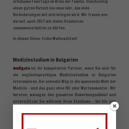
erholsame Feiertage im Kreis der Familie. Gleichzeitig
einen guten Rutsch ins neue Jahr, das viele
Veränderungen mit sich bringen wird. Wir freuen uns
darauf, auch 2017 mit vielen Studenten
zusammenarbeiten zu dürfen.
In diesen Sinne: frohe Weihnachten!
Medizinstudium in Bulgarien
medi
gate
ist Ihr kompetenter Partner, wenn Sie sich für
ein englischsprachiges Medizinstudium in Bulgarien
interessieren. Der schnelle Weg in die spannende Welt der
Medizin - und das ganz ohne NC oder Wartesemester. Wir
beraten, managen den gesamten Bewerbungsablauf und
unterstützen Sie während Ihres Studiums - bis hin zum
gewünschten Abschluss oder Uniwechsel
(Seiteneinstieg). Wir arbeiten seriös, transparent und
fair - und verfügen über die Bulgarien-Kompetenz, die
nur eine ortsansässige Agentur vorweisen kann.