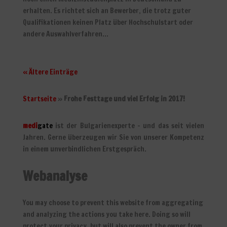
erhalten. Es richtet sich an Bewerber, die trotz guter
Qualifikationen keinen Platz über Hochschulstart oder
andere Auswahlverfahren...
« Ältere Einträge
Startseite
»
Frohe Festtage und viel Erfolg in 2017!
medi
gate
ist der Bulgarienexperte – und das seit vielen
Jahren. Gerne überzeugen wir Sie von unserer Kompetenz
in einem unverbindlichen Erstgespräch.
Webanalyse
You may choose to prevent this website from aggregating
and analyzing the actions you take here. Doing so will
protect your privacy, but will also prevent the owner from